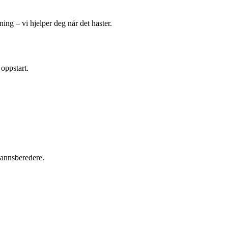
ing – vi hjelper deg når det haster.
 oppstart.
tvannsberedere.