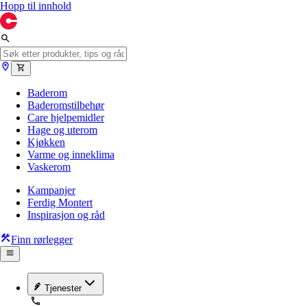
Hopp til innhold
Baderom
Baderomstilbehør
Care hjelpemidler
Hage og uterom
Kjøkken
Varme og inneklima
Vaskerom
Kampanjer
Ferdig Montert
Inspirasjon og råd
Finn rørlegger
Tjenester