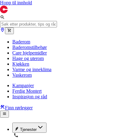
Hopp til innhold
Baderom
Baderomstilbehør
Care hjelpemidler
Hage og uterom
Kjøkken
Varme og inneklima
Vaskerom
Kampanjer
Ferdig Montert
Inspirasjon og råd
Finn rørlegger
Tjenester