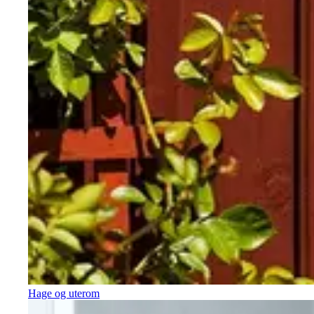
Hage og uterom