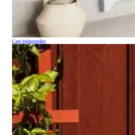
Care hjelpemidler