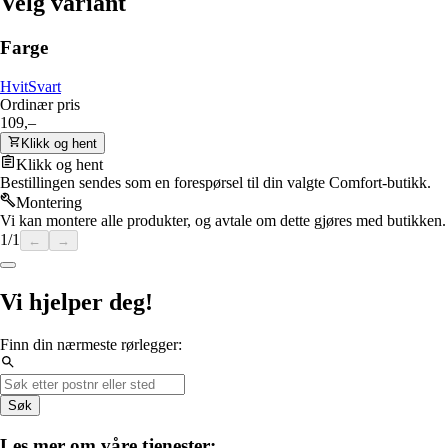
Velg variant
Farge
Hvit
Svart
Ordinær pris
109,–
Klikk og hent
Klikk og hent
Bestillingen sendes som en forespørsel til din valgte Comfort-butikk.
Montering
Vi kan montere alle produkter, og avtale om dette gjøres med butikken.
1
/
1
←
→
Vi hjelper deg!
Finn din nærmeste rørlegger:
Søk
Les mer om våre tjenester: