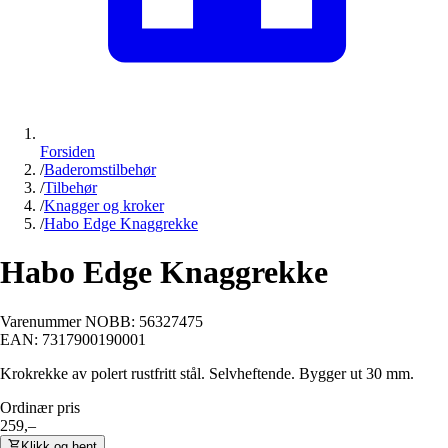
Forsiden
/
Baderomstilbehør
/
Tilbehør
/
Knagger og kroker
/
Habo Edge Knaggrekke
Habo Edge Knaggrekke
Varenummer NOBB:
56327475
EAN:
7317900190001
Krokrekke av polert rustfritt stål. Selvheftende. Bygger ut 30 mm.
Ordinær pris
259,–
Klikk og hent