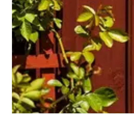
Hage og uterom