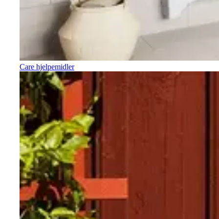
Care hjelpemidler