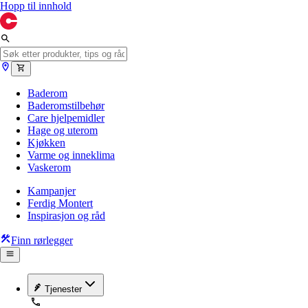
Hopp til innhold
Baderom
Baderomstilbehør
Care hjelpemidler
Hage og uterom
Kjøkken
Varme og inneklima
Vaskerom
Kampanjer
Ferdig Montert
Inspirasjon og råd
Finn rørlegger
Tjenester