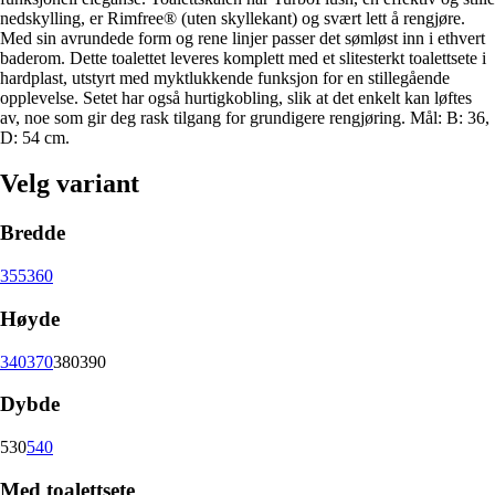
nedskylling, er Rimfree® (uten skyllekant) og svært lett å rengjøre.
Med sin avrundede form og rene linjer passer det sømløst inn i ethvert
baderom. Dette toalettet leveres komplett med et slitesterkt toalettsete i
hardplast, utstyrt med myktlukkende funksjon for en stillegående
opplevelse. Setet har også hurtigkobling, slik at det enkelt kan løftes
av, noe som gir deg rask tilgang for grundigere rengjøring. Mål: B: 36,
D: 54 cm.
Velg variant
Bredde
355
360
Høyde
340
370
380
390
Dybde
530
540
Med toalettsete