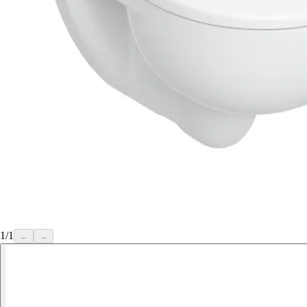
1
/
1
←
→