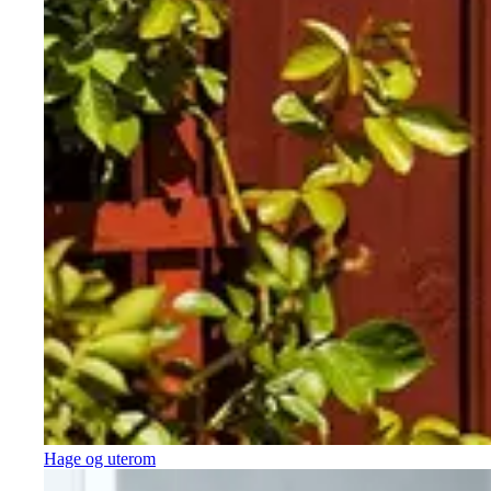
Hage og uterom