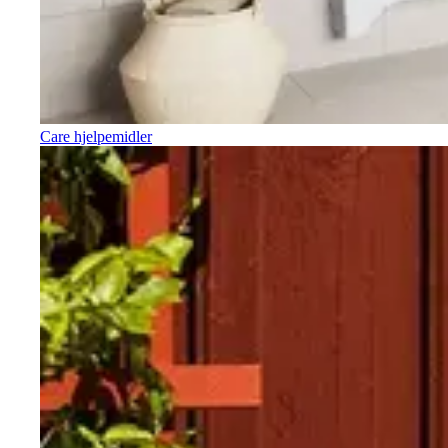
Care hjelpemidler