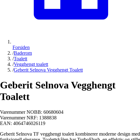
Forsiden
/
Baderom
/
Toalett
/
Vegghengt toalett
/
Geberit Selnova Vegghengt Toalett
Geberit Selnova Vegghengt
Toalett
Varenummer NOBB:
60680604
Varenummer NRF:
1388838
EAN:
4064746026119
Geberit Selnova TF vegghengt toalett kombinerer moderne design med
funksjonell eleganse. Toalettskålen har TurboFlush, en effektiv og stille