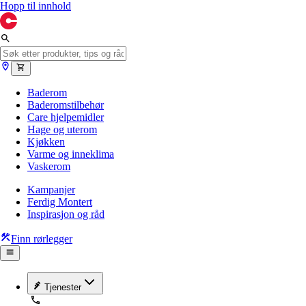
Hopp til innhold
Baderom
Baderomstilbehør
Care hjelpemidler
Hage og uterom
Kjøkken
Varme og inneklima
Vaskerom
Kampanjer
Ferdig Montert
Inspirasjon og råd
Finn rørlegger
Tjenester