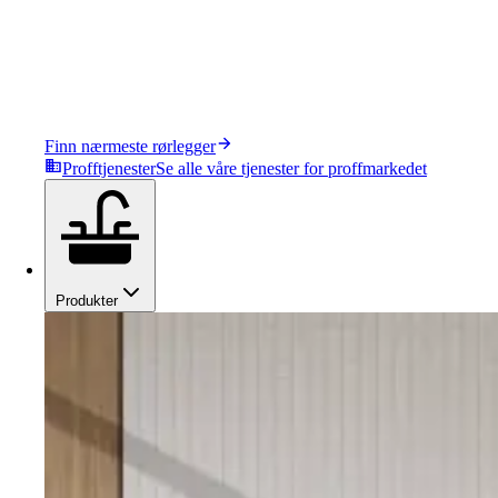
Finn nærmeste rørlegger
Profftjenester
Se alle våre tjenester for proffmarkedet
Produkter