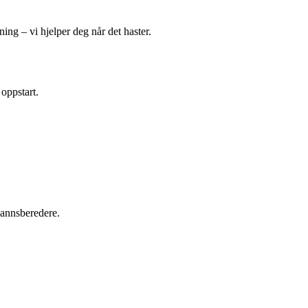
ing – vi hjelper deg når det haster.
 oppstart.
tvannsberedere.