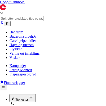
Hopp til innhold
Baderom
Baderomstilbehør
Care hjelpemidler
Hage og uterom
Kjøkken
Varme og inneklima
Vaskerom
Kampanjer
Ferdig Montert
Inspirasjon og råd
Finn rørlegger
Tjenester