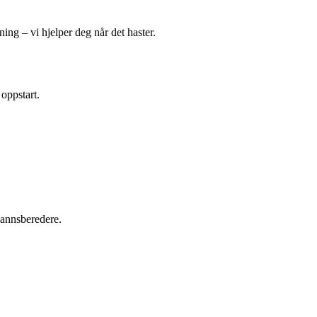
ing – vi hjelper deg når det haster.
 oppstart.
tvannsberedere.