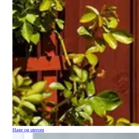
Hage og uterom