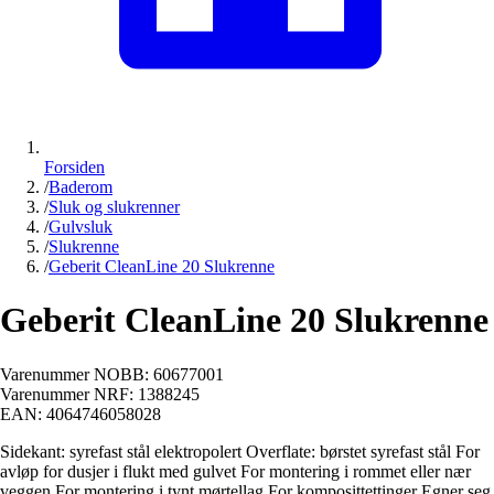
Forsiden
/
Baderom
/
Sluk og slukrenner
/
Gulvsluk
/
Slukrenne
/
Geberit CleanLine 20 Slukrenne
Geberit CleanLine 20 Slukrenne
Varenummer NOBB:
60677001
Varenummer NRF:
1388245
EAN:
4064746058028
Sidekant: syrefast stål elektropolert Overflate: børstet syrefast stål For
avløp for dusjer i flukt med gulvet For montering i rommet eller nær
veggen For montering i tynt mørtellag For komposittettinger Egner seg