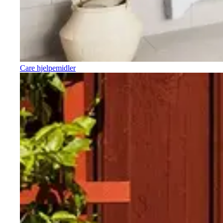
Care hjelpemidler