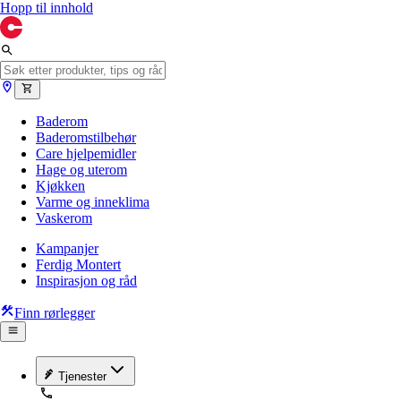
Hopp til innhold
Baderom
Baderomstilbehør
Care hjelpemidler
Hage og uterom
Kjøkken
Varme og inneklima
Vaskerom
Kampanjer
Ferdig Montert
Inspirasjon og råd
Finn rørlegger
Tjenester