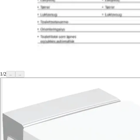
1
/
2
←
→