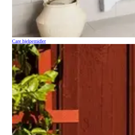
Care hjelpemidler