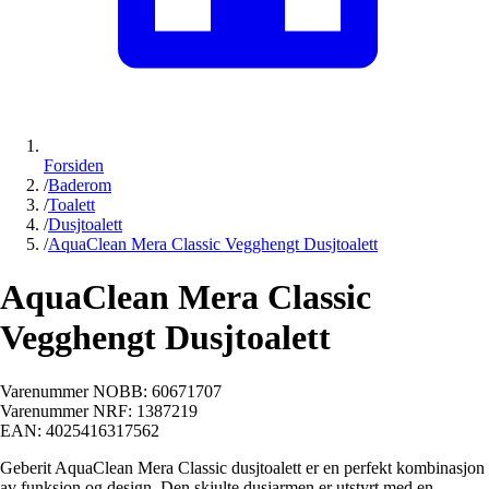
Forsiden
/
Baderom
/
Toalett
/
Dusjtoalett
/
AquaClean Mera Classic Vegghengt Dusjtoalett
AquaClean Mera Classic
Vegghengt Dusjtoalett
Varenummer NOBB:
60671707
Varenummer NRF:
1387219
EAN:
4025416317562
Geberit AquaClean Mera Classic dusjtoalett er en perfekt kombinasjon
av funksjon og design. Den skjulte dusjarmen er utstyrt med en