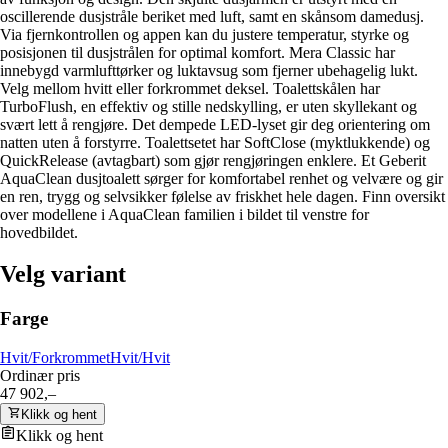
oscillerende dusjstråle beriket med luft, samt en skånsom damedusj.
Via fjernkontrollen og appen kan du justere temperatur, styrke og
posisjonen til dusjstrålen for optimal komfort. Mera Classic har
innebygd varmlufttørker og luktavsug som fjerner ubehagelig lukt.
Velg mellom hvitt eller forkrommet deksel. Toalettskålen har
TurboFlush, en effektiv og stille nedskylling, er uten skyllekant og
svært lett å rengjøre. Det dempede LED-lyset gir deg orientering om
natten uten å forstyrre. Toalettsetet har SoftClose (myktlukkende) og
QuickRelease (avtagbart) som gjør rengjøringen enklere. Et Geberit
AquaClean dusjtoalett sørger for komfortabel renhet og velvære og gir
en ren, trygg og selvsikker følelse av friskhet hele dagen. Finn oversikt
over modellene i AquaClean familien i bildet til venstre for
hovedbildet.
Velg variant
Farge
Hvit/Forkrommet
Hvit/Hvit
Ordinær pris
47 902,–
Klikk og hent
Klikk og hent