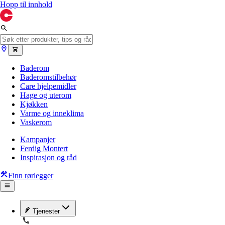
Hopp til innhold
Baderom
Baderomstilbehør
Care hjelpemidler
Hage og uterom
Kjøkken
Varme og inneklima
Vaskerom
Kampanjer
Ferdig Montert
Inspirasjon og råd
Finn rørlegger
Tjenester