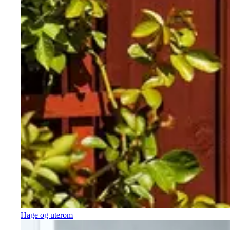
Hage og uterom