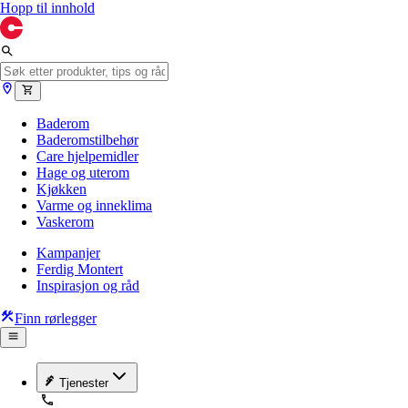
Hopp til innhold
Baderom
Baderomstilbehør
Care hjelpemidler
Hage og uterom
Kjøkken
Varme og inneklima
Vaskerom
Kampanjer
Ferdig Montert
Inspirasjon og råd
Finn rørlegger
Tjenester