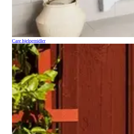
Care hjelpemidler