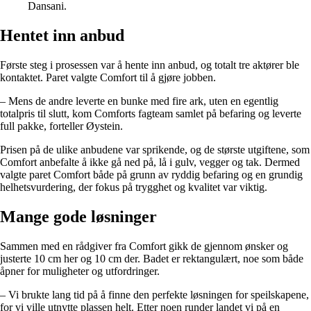
Dansani.
Hentet inn anbud
Første steg i prosessen var å hente inn anbud, og totalt tre aktører ble
kontaktet. Paret valgte Comfort til å gjøre jobben.
– Mens de andre leverte en bunke med fire ark, uten en egentlig
totalpris til slutt, kom Comforts fagteam samlet på befaring og leverte
full pakke, forteller Øystein.
Prisen på de ulike anbudene var sprikende, og de største utgiftene, som
Comfort anbefalte å ikke gå ned på, lå i gulv, vegger og tak. Dermed
valgte paret Comfort både på grunn av ryddig befaring og en grundig
helhetsvurdering, der fokus på trygghet og kvalitet var viktig.
Mange gode løsninger
Sammen med en rådgiver fra Comfort gikk de gjennom ønsker og
justerte 10 cm her og 10 cm der. Badet er rektangulært, noe som både
åpner for muligheter og utfordringer.
– Vi brukte lang tid på å finne den perfekte løsningen for speilskapene,
for vi ville utnytte plassen helt. Etter noen runder landet vi på en