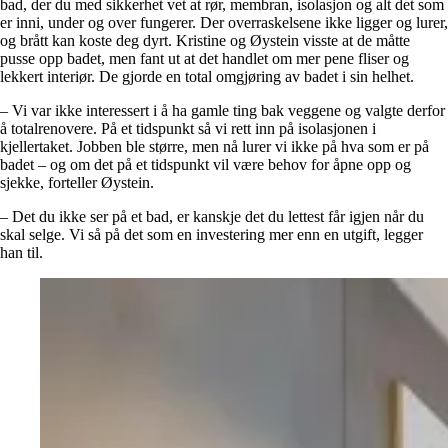
bad, der du med sikkerhet vet at rør, membran, isolasjon og alt det som
er inni, under og over fungerer. Der overraskelsene ikke ligger og lurer,
og brått kan koste deg dyrt. Kristine og Øystein visste at de måtte
pusse opp badet, men fant ut at det handlet om mer pene fliser og
lekkert interiør. De gjorde en total omgjøring av badet i sin helhet.
– Vi var ikke interessert i å ha gamle ting bak veggene og valgte derfor
å totalrenovere. På et tidspunkt så vi rett inn på isolasjonen i
kjellertaket. Jobben ble større, men nå lurer vi ikke på hva som er på
badet – og om det på et tidspunkt vil være behov for åpne opp og
sjekke, forteller Øystein.
– Det du ikke ser på et bad, er kanskje det du lettest får igjen når du
skal selge. Vi så på det som en investering mer enn en utgift, legger
han til.