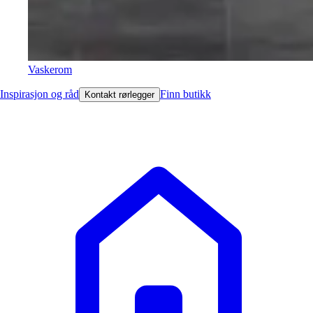
Vaskerom
Inspirasjon og råd
Finn butikk
Kontakt rørlegger