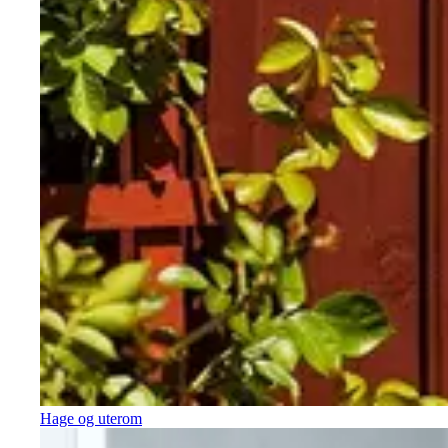
Hage og uterom