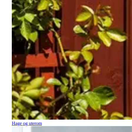
Hage og uterom