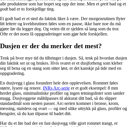
alle produktene som har hopet seg opp der inne. Men et
greit
bad og et
godt
bad er to forskjellige ting.
Et godt bad er et sted du faktisk liker å være. Der morgenrutinen flyter
litt lettere og kveldsrutinen føles som en pause, ikke bare noe du må
gjøre før du legger deg. Og veien dit er sjelden så lang som du tror.
Ofte er det noen få oppgraderinger som gjør hele forskjellen.
Dusjen er der du merker det mest?
Tenk på hvor mye tid du tilbringer i dusjen. Så, tenk på hvordan dusjen
din faktisk ser ut og brukes. Hvis svaret er et dusjforheng som kleber
seg til bena og en stang som sitter løst, er det kanskje på tide med en
oppgradering.
En dusjvegg i glass forandrer hele den opplevelsen. Rommet føles
større, lysere og renere.
INRs Arc-serie
er et godt eksempel: 8 mm
herdet glass, minimalistiske profiler og ingen tetningslister som samler
mugg. Dusjveggene måltilpasses til akkurat ditt bad, så du slipper
standardmål som nesten passer. Arc-serien kommer i bronse, krom,
messing, stainless og svart — og med ulike uttrykk på glass, profiler og
hengsler, så du kan tilpasse til badet ditt.
Har du et lite bad der en fast dusjvegg ville gjort rommet trangt, er