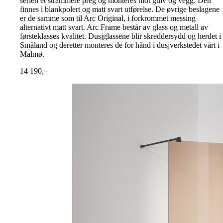
serien et strammere preg og monteres mot gulv og vegg. Den
finnes i blankpolert og matt svart utførelse. De øvrige beslagene
er de samme som til Arc Original, i forkrommet messing
alternativt matt svart. Arc Frame består av glass og metall av
førsteklasses kvalitet. Dusjglassene blir skreddersydd og herdet i
Småland og deretter monteres de for hånd i dusjverkstedet vårt i
Malmø.
14 190,–