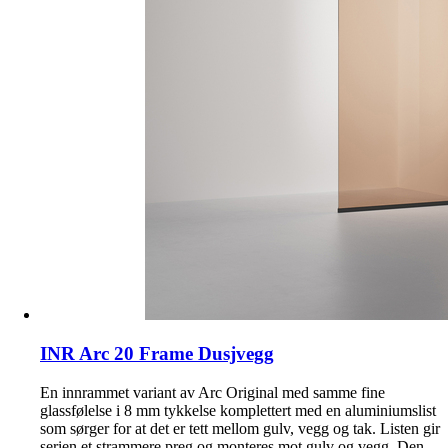
INR Arc 20 Frame Dusjvegg
En innrammet variant av Arc Original med samme fine
glassfølelse i 8 mm tykkelse komplettert med en aluminiumslist
som sørger for at det er tett mellom gulv, vegg og tak. Listen gir
serien et strammere preg og monteres mot gulv og vegg. Den