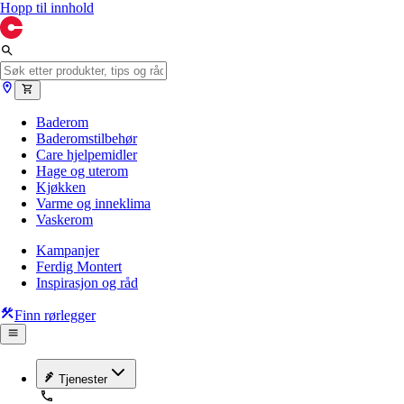
Hopp til innhold
Baderom
Baderomstilbehør
Care hjelpemidler
Hage og uterom
Kjøkken
Varme og inneklima
Vaskerom
Kampanjer
Ferdig Montert
Inspirasjon og råd
Finn rørlegger
Tjenester