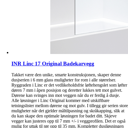
INR Linc 17 Original Badekarvegg
Takket være den unike, smarte konstruksjonen, skaper denne
dusjserien i 6 mm glass muligheter for rom i alle størrelser.
Ryggraden i Linc er det vedlikeholdsfrie løftehengslet som løfter
døren 7 mm i åpen posisjon og deretter lukkes tett mot gulvet.
Dørene kan svinges inn mot veggen når du er ferdig å dusje.
Alle løsninger i Linc Original kommer med utskiftbare
tetningslister mellom dørene og mot gulv. I tillegg gir serien store
muligheter når det gjelder måltilpasning og skråkapping, slik at
du kan skape den optimale løsningen for badet ditt. Skjeve
vegger kan justeres opp til 7 mm +/- i veggprofilen. Det er også
mulig for uttak til rør opp til 35 mm. Kompletter dusjløsningen