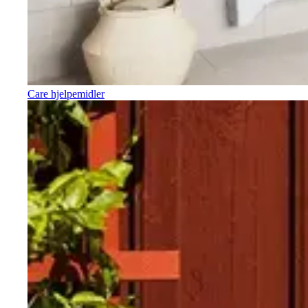
Care hjelpemidler