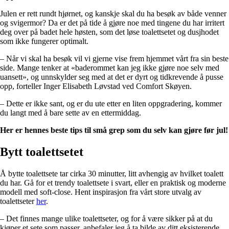
Julen er rett rundt hjørnet, og kanskje skal du ha besøk av både venner
og svigermor? Da er det på tide å gjøre noe med tingene du har irritert
deg over på badet hele høsten, som det løse toalettsetet og dusjhodet
som ikke fungerer optimalt.
– Når vi skal ha besøk vil vi gjerne vise frem hjemmet vårt fra sin beste
side. Mange tenker at «baderommet kan jeg ikke gjøre noe selv med
uansett», og unnskylder seg med at det er dyrt og tidkrevende å pusse
opp, forteller Inger Elisabeth Løvstad ved Comfort Skøyen.
– Dette er ikke sant, og er du ute etter en liten oppgradering, kommer
du langt med å bare sette av en ettermiddag.
Her er hennes beste tips til små grep som du selv kan gjøre før jul!
Bytt toalettsetet
Å bytte toalettsete tar cirka 30 minutter, litt avhengig av hvilket toalett
du har. Gå for et trendy toalettsete i svart, eller en praktisk og moderne
modell med soft-close. Hent inspirasjon fra vårt store utvalg av
toalettseter
her
.
– Det finnes mange ulike toalettseter, og for å være sikker på at du
kjøper et sete som passer, anbefaler jeg å ta bilde av ditt eksisterende