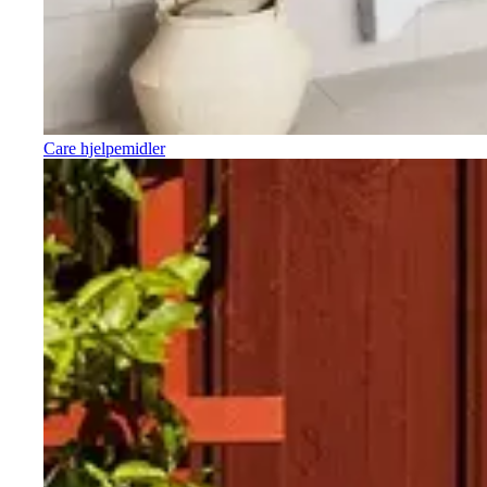
Care hjelpemidler