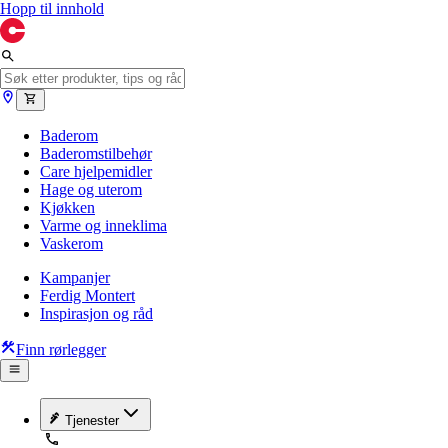
Hopp til innhold
Baderom
Baderomstilbehør
Care hjelpemidler
Hage og uterom
Kjøkken
Varme og inneklima
Vaskerom
Kampanjer
Ferdig Montert
Inspirasjon og råd
Finn rørlegger
Tjenester