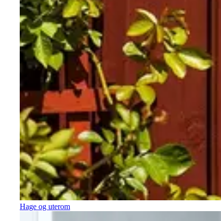
Hage og uterom