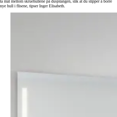
ta mål mellom skruehullene på dusjstangen, slik at du slipper å borre
nye hull i flisene, tipser Inger Elisabeth.