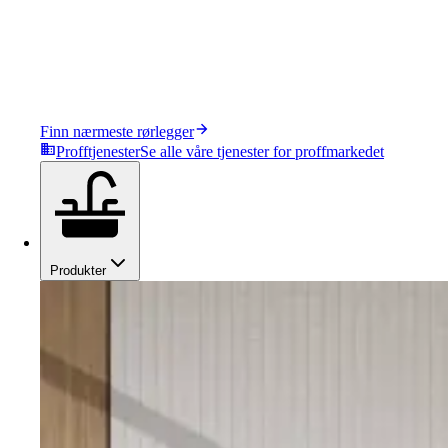
Finn nærmeste rørlegger
Profftjenester
Se alle våre tjenester for proffmarkedet
Produkter