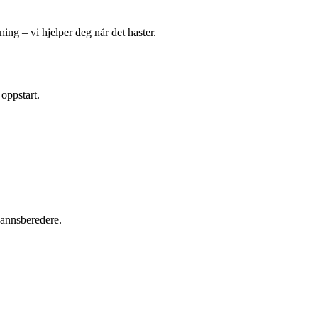
ing – vi hjelper deg når det haster.
 oppstart.
tvannsberedere.