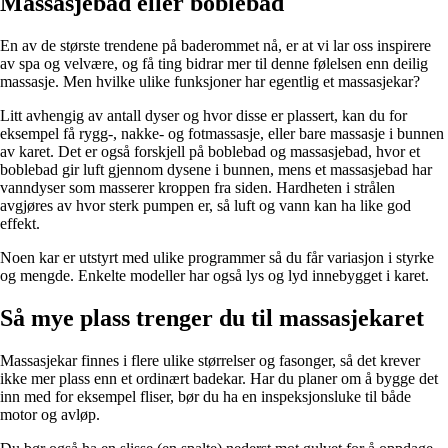
Massasjebad eller boblebad
En av de største trendene på baderommet nå, er at vi lar oss inspirere
av spa og velvære, og få ting bidrar mer til denne følelsen enn deilig
massasje. Men hvilke ulike funksjoner har egentlig et massasjekar?
Litt avhengig av antall dyser og hvor disse er plassert, kan du for
eksempel få rygg-, nakke- og fotmassasje, eller bare massasje i bunnen
av karet. Det er også forskjell på boblebad og massasjebad, hvor et
boblebad gir luft gjennom dysene i bunnen, mens et massasjebad har
vanndyser som masserer kroppen fra siden. Hardheten i strålen
avgjøres av hvor sterk pumpen er, så luft og vann kan ha like god
effekt.
Noen kar er utstyrt med ulike programmer så du får variasjon i styrke
og mengde. Enkelte modeller har også lys og lyd innebygget i karet.
Så mye plass trenger du til massasjekaret
Massasjekar finnes i flere ulike størrelser og fasonger, så det krever
ikke mer plass enn et ordinært badekar. Har du planer om å bygge det
inn med for eksempel fliser, bør du ha en inspeksjonsluke til både
motor og avløp.