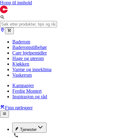
Hopp til innhold
Baderom
Baderomstilbehør
Care hjelpemidler
Hage og uterom
Kjøkken
Varme og inneklima
Vaskerom
Kampanjer
Ferdig Montert
Inspirasjon og råd
Finn rørlegger
Tjenester