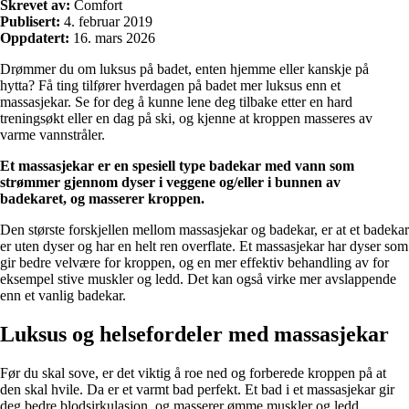
Skrevet av:
Comfort
Publisert:
4. februar 2019
Oppdatert:
16. mars 2026
Drømmer du om luksus på badet, enten hjemme eller kanskje på
hytta? Få ting tilfører hverdagen på badet mer luksus enn et
massasjekar. Se for deg å kunne lene deg tilbake etter en hard
treningsøkt eller en dag på ski, og kjenne at kroppen masseres av
varme vannstråler.
Et massasjekar er en spesiell type badekar med vann som
strømmer gjennom dyser i veggene og/eller i bunnen av
badekaret, og masserer kroppen.
Den største forskjellen mellom massasjekar og badekar, er at et badekar
er uten dyser og har en helt ren overflate. Et massasjekar har dyser som
gir bedre velvære for kroppen, og en mer effektiv behandling av for
eksempel stive muskler og ledd. Det kan også virke mer avslappende
enn et vanlig badekar.
Luksus og helsefordeler med massasjekar
Før du skal sove, er det viktig å roe ned og forberede kroppen på at
den skal hvile. Da er et varmt bad perfekt. Et bad i et massasjekar gir
deg bedre blodsirkulasjon, og masserer ømme muskler og ledd.