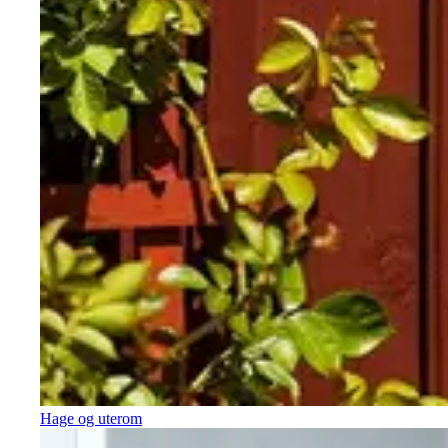
Hage og uterom