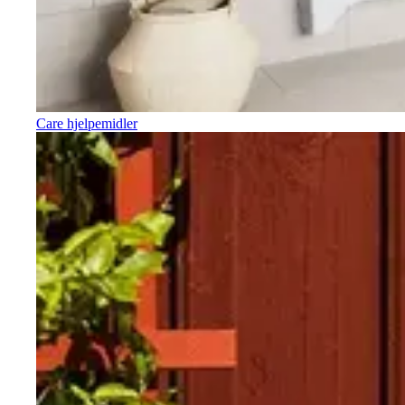
Care hjelpemidler