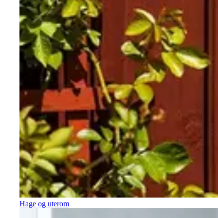
Hage og uterom