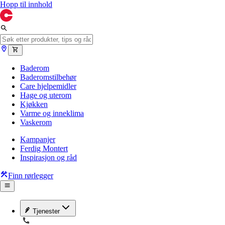
Hopp til innhold
Baderom
Baderomstilbehør
Care hjelpemidler
Hage og uterom
Kjøkken
Varme og inneklima
Vaskerom
Kampanjer
Ferdig Montert
Inspirasjon og råd
Finn rørlegger
Tjenester