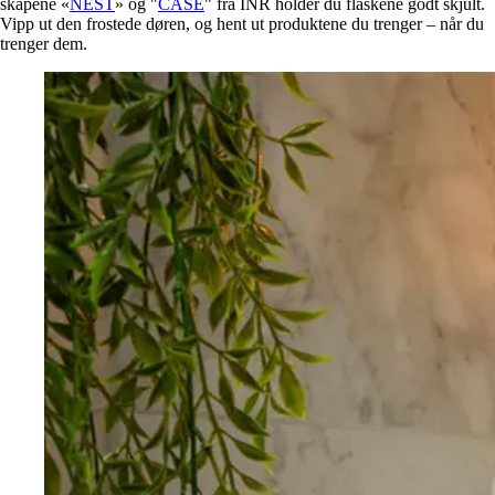
skapene «
NEST
» og "
CASE
" fra INR holder du flaskene godt skjult.
Vipp ut den frostede døren, og hent ut produktene du trenger – når du
trenger dem.