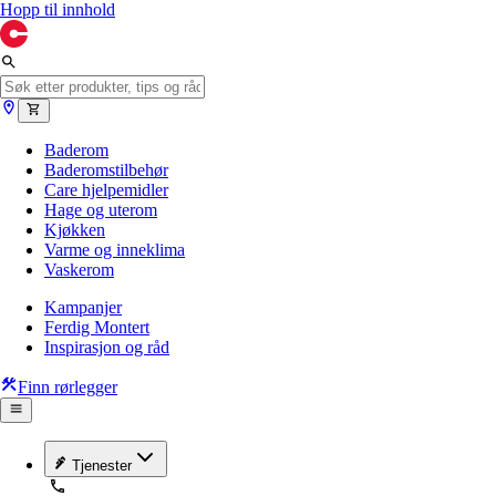
Hopp til innhold
Baderom
Baderomstilbehør
Care hjelpemidler
Hage og uterom
Kjøkken
Varme og inneklima
Vaskerom
Kampanjer
Ferdig Montert
Inspirasjon og råd
Finn rørlegger
Tjenester