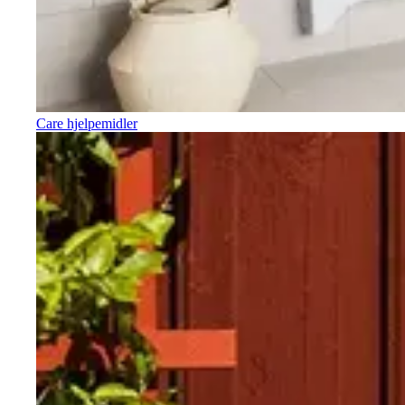
Care hjelpemidler