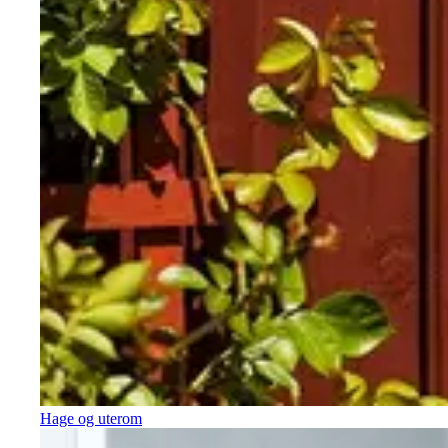
Hage og uterom