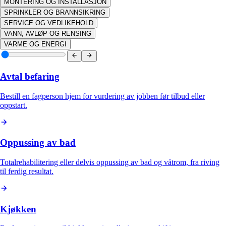
MONTERING OG INSTALLASJON
SPRINKLER OG BRANNSIKRING
SERVICE OG VEDLIKEHOLD
VANN, AVLØP OG RENSING
VARME OG ENERGI
Avtal befaring
Bestill en fagperson hjem for vurdering av jobben før tilbud eller
oppstart.
Oppussing av bad
Totalrehabilitering eller delvis oppussing av bad og våtrom, fra riving
til ferdig resultat.
Kjøkken