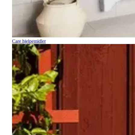
Care hjelpemidler