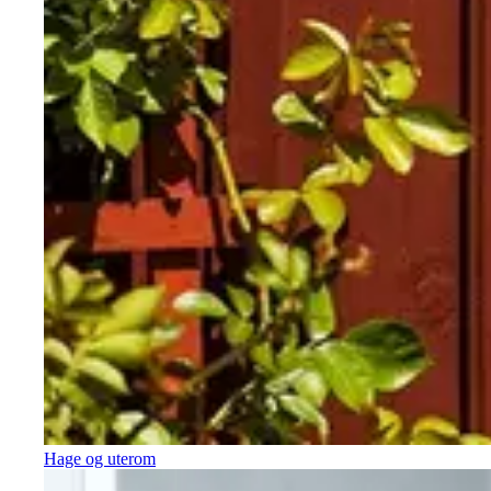
Hage og uterom