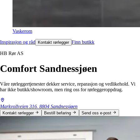
Vaskerom
Inspirasjon og råd
Finn butikk
Kontakt rørlegger
HB Rør AS
Comfort Sandnessjøen
Våre rørleggertjenester dekker service, reparasjon og vedlikehold. Vi
har ikke butikk/showroom, men ring oss for rørleggeroppdrag.
Markvollveien
316
,
8804
Sandnessjøen
Kontakt rørlegger
Bestill befaring
Send oss e-post