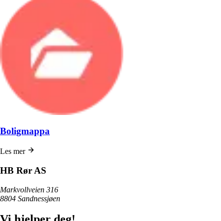
Boligmappa
Les mer
HB Rør AS
Markvollveien
316
8804
Sandnessjøen
Vi hjelper deg!