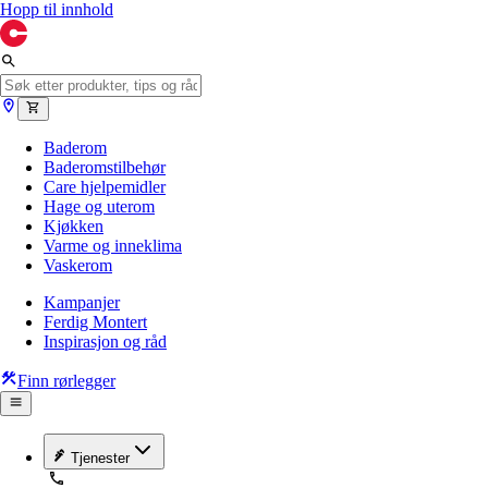
Hopp til innhold
Baderom
Baderomstilbehør
Care hjelpemidler
Hage og uterom
Kjøkken
Varme og inneklima
Vaskerom
Kampanjer
Ferdig Montert
Inspirasjon og råd
Finn rørlegger
Tjenester