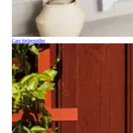
Care hjelpemidler