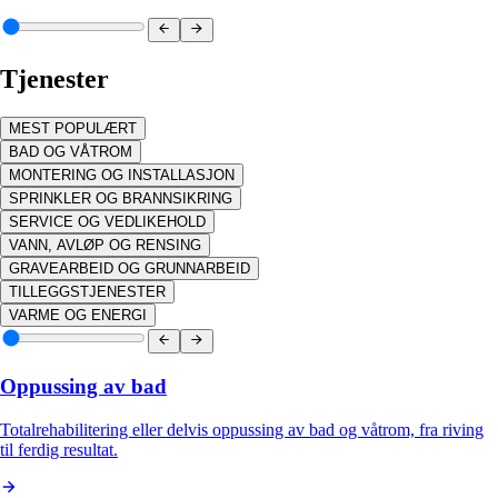
Tjenester
MEST POPULÆRT
BAD OG VÅTROM
MONTERING OG INSTALLASJON
SPRINKLER OG BRANNSIKRING
SERVICE OG VEDLIKEHOLD
VANN, AVLØP OG RENSING
GRAVEARBEID OG GRUNNARBEID
TILLEGGSTJENESTER
VARME OG ENERGI
Oppussing av bad
Totalrehabilitering eller delvis oppussing av bad og våtrom, fra riving
til ferdig resultat.