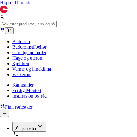
Hopp til innhold
Baderom
Baderomstilbehør
Care hjelpemidler
Hage og uterom
Kjøkken
Varme og inneklima
Vaskerom
Kampanjer
Ferdig Montert
Inspirasjon og råd
Finn rørlegger
Tjenester