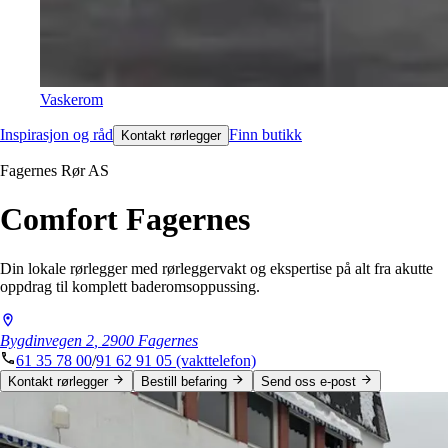
Vaskerom
Inspirasjon og råd
Finn butikk
Kontakt rørlegger
Fagernes Rør AS
Comfort Fagernes
Din lokale rørlegger med rørleggervakt og ekspertise på alt fra akutte
oppdrag til komplett baderomsoppussing.
Bygdinvegen
2
,
2900
Fagernes
61 35 78 00
/
91 62 91 05
(vakttelefon)
Kontakt rørlegger
Bestill befaring
Send oss e-post