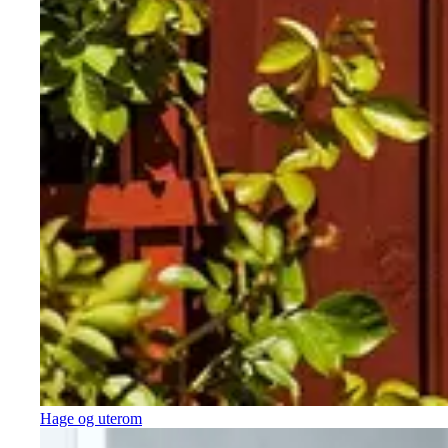
Hage og uterom