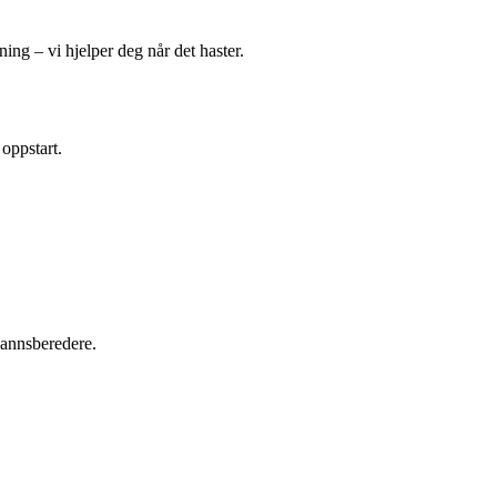
ing – vi hjelper deg når det haster.
 oppstart.
tvannsberedere.