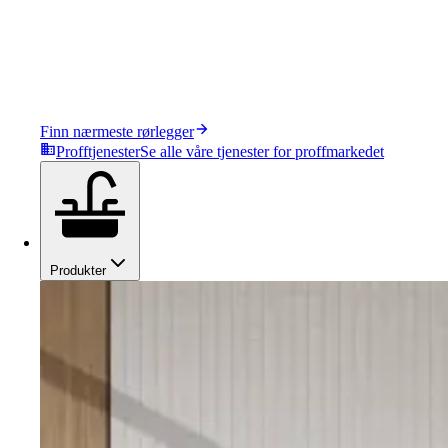
Finn nærmeste rørlegger
Profftjenester
Se alle våre tjenester for proffmarkedet
Produkter