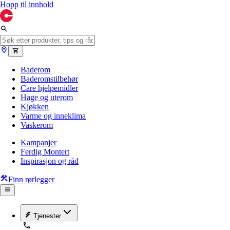
Hopp til innhold
Baderom
Baderomstilbehør
Care hjelpemidler
Hage og uterom
Kjøkken
Varme og inneklima
Vaskerom
Kampanjer
Ferdig Montert
Inspirasjon og råd
Finn rørlegger
Tjenester