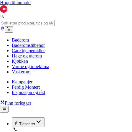
Hopp til innhold
Baderom
Baderomstilbehør
Care hjelpemidler
Hage og uterom
Kjøkken
Varme og inneklima
Vaskerom
Kampanjer
Ferdig Montert
Inspirasjon og råd
Finn rørlegger
Tjenester