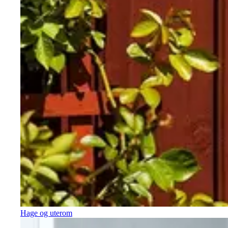
Hage og uterom