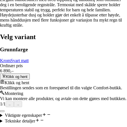
deg i en beroligende regnstråle. Termostat med skålde sperre holder
temperaturen stabil og trygg, perfekt for barn og hele familien.
Høydejusterbar dusj og holder gjør det enkelt å tilpasse etter høyde,
mens hånddusjen med flere funksjoner gir variasjon fra mykt regn til
kraftig stråle.
Velg variant
Grunnfarge
Krom
Svart matt
Ordinær pris
6 890,–
Klikk og hent
Klikk og hent
Bestillingen sendes som en forespørsel til din valgte Comfort-butikk.
Montering
Vi kan montere alle produkter, og avtale om dette gjøres med butikken.
1
/
1
←
→
Viktigste egenskaper
Tekniske detaljer